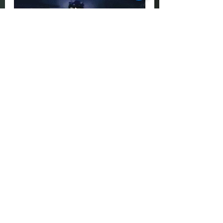
Étonnamment, un robot 
tondeuse peut vraiment être 
aussi performant voir plus 
qu'une tondeuse à gazon 
traditionnelle pour l'entretien de 
votre pelouse. 
Le robot tondeuse tond peu, 
mais souvent, laissant l'herbe 
intacte. L'herbe coupée 
fonctionne comme un engrais 
naturel, favorisant une 
régénération plus épaisse et 