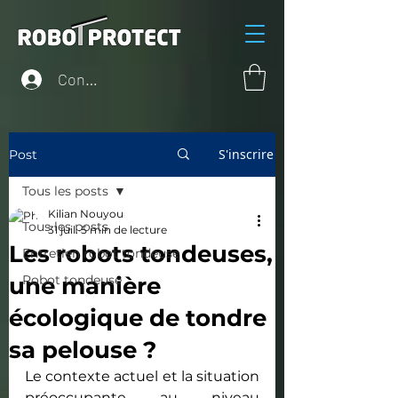
Connexion
S'inscrire
Post
Tous les posts
Kilian Nouyou
Tous les posts
31 juil.
5 min de lecture
Les robots tondeuses,
Entretien robot tondeuse
une manière
Robot tondeuse
écologique de tondre
sa pelouse ?
Le contexte actuel et la situation 
préoccupante au niveau 