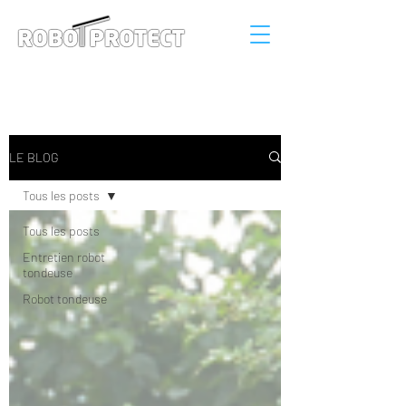
Connexion
LE BLOG
Tous les posts
Tous les posts
Entretien robot
tondeuse
Robot tondeuse