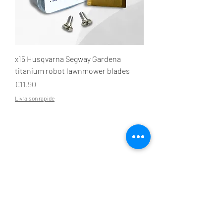
x15 Husqvarna Segway Gardena
titanium robot lawnmower blades
Price
€11.90
Livraison rapide
THE BLOG
TIPS AND TRICKS
Discover our
catalog
2025/26