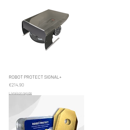
ROBOT PROTECT SIGNAL+
Price
€214.90
Livraison rapide