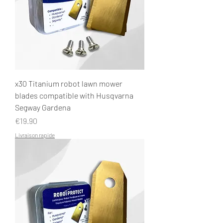
x30 Titanium robot lawn mower
blades compatible with Husqvarna
Segway Gardena
Price
€19.90
Livraison rapide