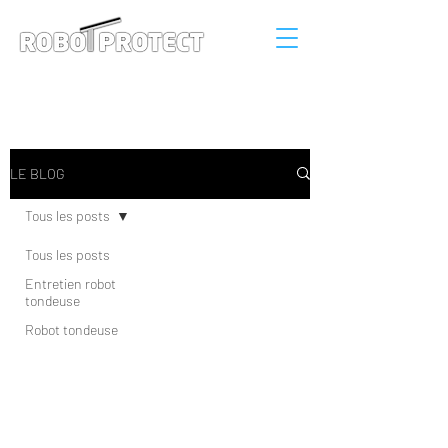
Connexion
LE BLOG
Tous les posts
Tous les posts
Entretien robot
tondeuse
Robot tondeuse