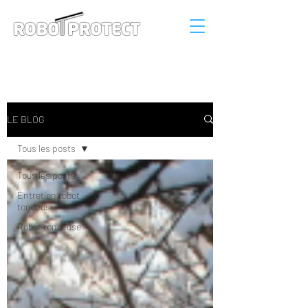
Connexion
LE BLOG
Tous les posts
Tous les posts
Entretien robot
tondeuse
Robot tondeuse